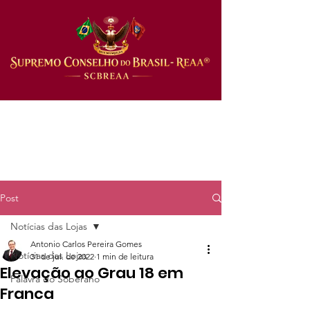
Post
Notícias das Lojas
Antonio Carlos Pereira Gomes
Notícias das Lojas
31 de jul. de 2022
1 min de leitura
Elevação ao Grau 18 em
Palavra do Soberano
Franca