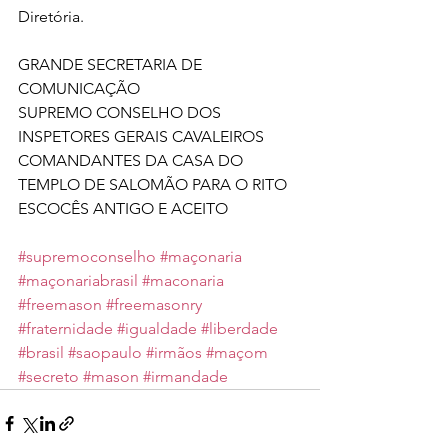
Diretória. 
GRANDE SECRETARIA DE 
COMUNICAÇÃO 
SUPREMO CONSELHO DOS 
INSPETORES GERAIS CAVALEIROS 
COMANDANTES DA CASA DO 
TEMPLO DE SALOMÃO PARA O RITO 
ESCOCÊS ANTIGO E ACEITO 
#supremoconselho
#maçonaria
#maçonariabrasil
#maconaria
#freemason
#freemasonry
#fraternidade
#igualdade
#liberdade
#brasil
#saopaulo
#irmãos
#maçom
#secreto
#mason
#irmandade