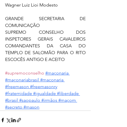
Wagner Luiz Lioi Modesto
GRANDE SECRETARIA DE 
COMUNICAÇÃO 
SUPREMO CONSELHO DOS 
INSPETORES GERAIS CAVALEIROS 
COMANDANTES DA CASA DO 
TEMPLO DE SALOMÃO PARA O RITO 
ESCOCÊS ANTIGO E ACEITO 
#supremoconselho
#maçonaria
#maçonariabrasil
#maconaria
#freemason
#freemasonry
#fraternidade
#igualdade
#liberdade
#brasil
#saopaulo
#irmãos
#maçom
#secreto
#mason