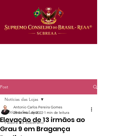
Post
Notícias das Lojas
Antonio Carlos Pereira Gomes
Notícias das Lojas
28 de mai. de 2022
1 min de leitura
Elevação de 13 irmãos ao
Palavra do Soberano
Grau 9 em Bragança