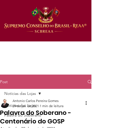
Post
Notícias das Lojas
Antonio Carlos Pereira Gomes
Notícias das Lojas
29 de jul. de 2021
1 min de leitura
Palavra do Soberano -
Palavra do Soberano
Centenário do GOSP