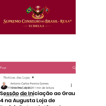
Post
Notícias das Lojas
Antonio Carlos Pereira Gomes
Notícias das Lojas
10 de mar. de 2024
1 min de leitura
Sessão de Iniciação ao Grau
Palavra do Soberano
4 na Augusta Loja de