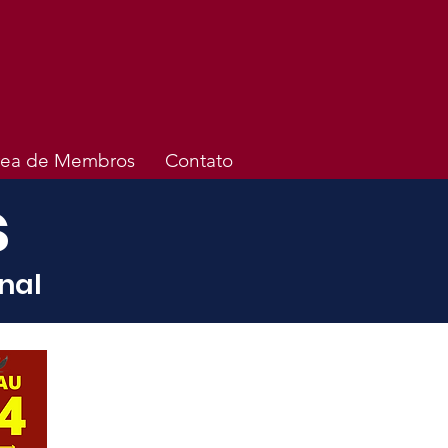
rea de Membros
Contato
s
nal