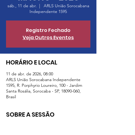
sáb., 11 de abr.
  |  
ARLS União Sorocabana
Independente 1595
Registro Fechado
Veja Outros Eventos
HORÁRIO E LOCAL
11 de abr. de 2026, 08:00
ARLS União Sorocabana Independente
1595, R. Porphyrio Loureiro, 100 - Jardim
Santa Rosália, Sorocaba - SP, 18090-060,
Brasil
SOBRE A SESSÃO
9ª REUNIAO LOJA CARLOS MAGNO 
8:00 - 10:00 - Recepção e café da manhã 