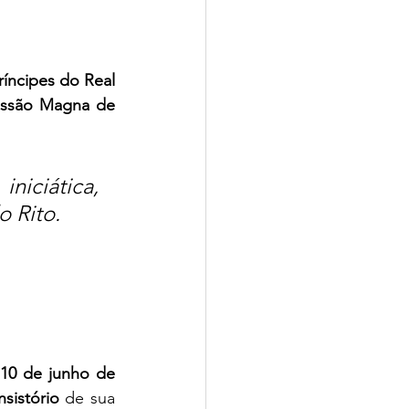
íncipes do Real 
ssão Magna de 
iciática, 
o Rito.
10 de junho de 
sistório
 de sua 