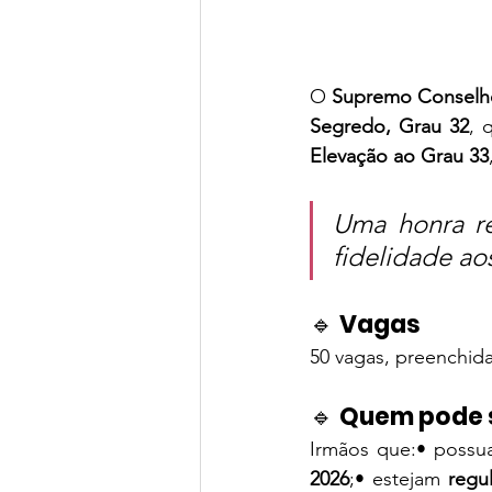
O 
Supremo Conselh
Segredo, Grau 32
, 
Elevação ao Grau 33
Uma honra re
fidelidade ao
🔹 
Vagas
50 vagas, preenchida
🔹 
Quem pode s
Irmãos que:• poss
2026
;• estejam 
regu