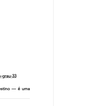
o-grau-33
estino — é uma 