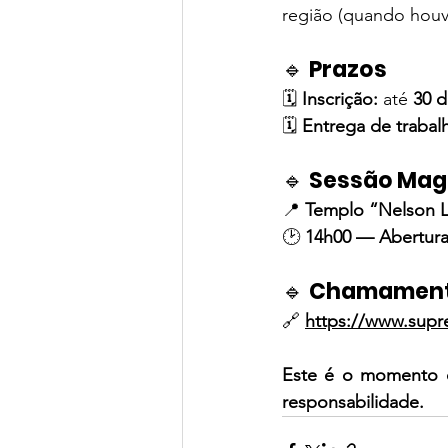
região (quando houv
🔹 
Prazos
🗓 
Inscrição:
 até 
30 d
🗓 
Entrega de traba
🔹 
Sessão Ma
📍 
Templo “Nelson L
🕑 
14h00 — Abertura
🔹 
Chamamento
🔗 
https://www.supr
Este é o momento d
responsabilidade.