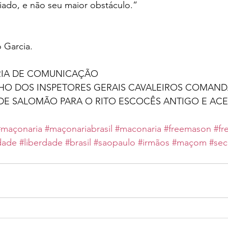
iado, e não seu maior obstáculo.”
 Garcia. 
IA DE COMUNICAÇÃO 
O DOS INSPETORES GERAIS CAVALEIROS COMAND
DE SALOMÃO PARA O RITO ESCOCÊS ANTIGO E ACE
#maçonaria
#maçonariabrasil
#maconaria
#freemason
#fr
dade
#liberdade
#brasil
#saopaulo
#irmãos
#maçom
#sec