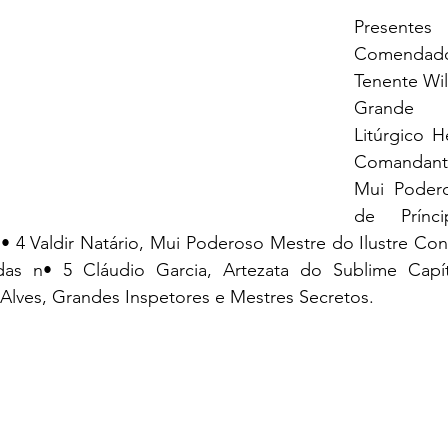
Present
Comendad
Tenente Wil
Grande 
Litúrgico H
Comandant
Mui Podero
de Prínc
 4 Valdir Natário, Mui Poderoso Mestre do Ilustre Cons
as n• 5 Cláudio Garcia, Artezata do Sublime Capít
 Alves, Grandes Inspetores e Mestres Secretos. 