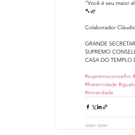
“Você é seu maior al
🔨🌿
Colaborador Cláudio
GRANDE SECRETAR
SUPREMO CONSELH
CASA DO TEMPLO 
#supremoconselho
#fraternidade
#igual
#irmandade