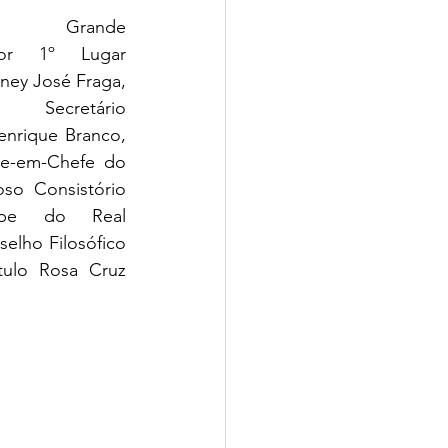
es Grande 
or 1º Lugar 
ney José Fraga, 
Secretário 
enrique Branco, 
e-em-Chefe do 
so Consistório 
ipe do Real 
elho Filosófico 
ulo Rosa Cruz 