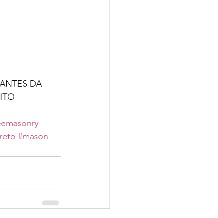
ANTES DA 
ITO 
eemasonry
reto
#mason