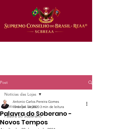
Post
Notícias das Lojas
Antonio Carlos Pereira Gomes
Notícias das Lojas
10 de jul. de 2020
3 min de leitura
Palavra do Soberano -
Palavra do Soberano
Novos Tempos