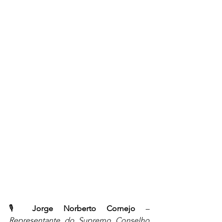
🎙️ 
Jorge Norberto Cornejo
 – 
Representante do Supremo Conselho 