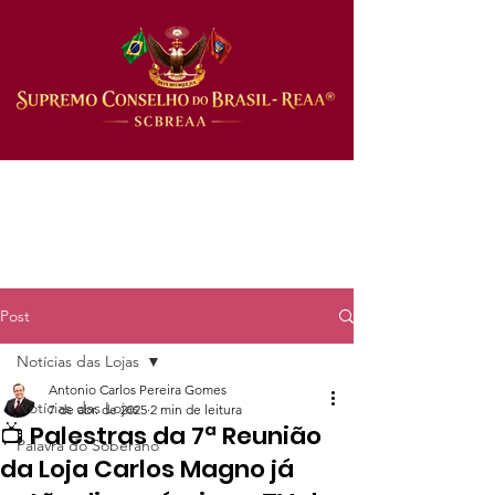
Post
Notícias das Lojas
Antonio Carlos Pereira Gomes
Notícias das Lojas
7 de abr. de 2025
2 min de leitura
📺 Palestras da 7ª Reunião
Palavra do Soberano
da Loja Carlos Magno já