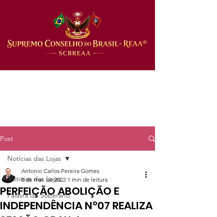
Post
Notícias das Lojas
Antonio Carlos Pereira Gomes
Notícias das Lojas
8 de mai. de 2022
1 min de leitura
PERFEIÇÃO ABOLIÇÃO E
Palavra do Soberano
INDEPENDÊNCIA Nº07 REALIZA