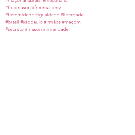
#maçonariabrasil
#maconaria
#freemason
#freemasonry
#fraternidade
#igualdade
#liberdade
#brasil
#saopaulo
#irmãos
#maçom
#secreto
#mason
#irmandade
Ver tudo
Posts recentes