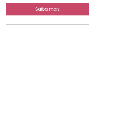
Saiba mais
GRAU 29 - Elevação
sex., 25 de nov.
Mais informações
Saiba mais